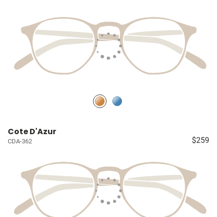
Cote D'Azur
$259
CDA-362