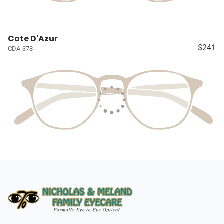
Cote D'Azur
$241
CDA-378